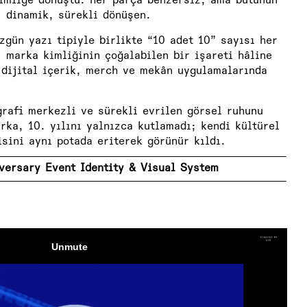
kimliğe dönüştü: her parça benzersiz, ama bütünün
, dinamik, sürekli dönüşen.
özgün yazı tipiyle birlikte “10 adet 10” sayısı her
 marka kimliğinin çoğalabilen bir işareti hâline
 dijital içerik, merch ve mekân uygulamalarında
rafi merkezli ve sürekli evrilen görsel ruhunu
arka, 10. yılını yalnızca kutlamadı; kendi kültürel
sini aynı potada eriterek görünür kıldı.
versary Event Identity & Visual System
10th anniversary, we designed a comprehensive
nication system for year-round use across digital
system honors the brand’s legacy while making its
ible.
sneaker and street culture in Turkey, Sneaks Up
events, concerts, and limited-edition product
ate a bold, long-lasting visual system that