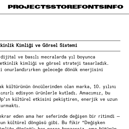
PROJECTS
STORE
FONTS
INFO
tkinlik Kimliği ve Görsel Sistemi
 dijital ve basılı mecralarda yıl boyunca
etkinlik kimliği ve görsel strateji tasarladık.
i onurlandırırken geleceğe dönük enerjisini
ak kültürünün öncülerinden olan marka, 10. yılını
sınırlı edisyon ürünlerle kutladı. Amacımız, bu
’ın kültürel etkisini pekiştiren, enerjik ve uzun
kurmaktı.
ekrar eden ama her seferinde değişen bir ritimdi —
un kültürel döngüsü gibi. Bu fikir “Değişken