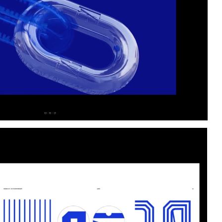
ural impact at this milestone moment.
med from the idea of a rhythm that repeats, yet
 like the cultural pulse of the Sneaks Up
e core of the identity under the theme “Variable
nique, yet part of a larger whole. Tone: youthful,
eface exclusively for the anniversary,
f “10×10” numerals — interpreted differently
ormed into a flexible, multiplying brand element.
d for adaptable applications across posters,
e, and spatial graphics.
aks Up’s type-driven and ever-shifting visual
celebration, the 10th anniversary became a moment
 legacy and spirit of renewal converged in a