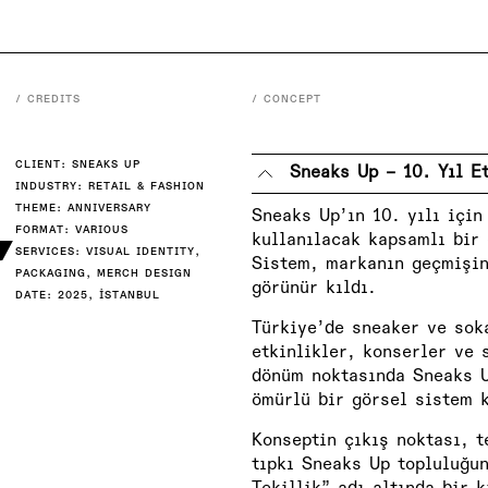
/ CREDITS
/ CONCEPT
CLIENT: SNEAKS UP
Sneaks Up – 10. Yıl E
INDUSTRY: RETAIL & FASHION
THEME: ANNIVERSARY
Sneaks Up’ın 10. yılı için
FORMAT: VARIOUS
Y
kullanılacak kapsamlı bir 
SERVICES: VISUAL IDENTITY,
Sistem, markanın geçmişin
PACKAGING, MERCH DESIGN
görünür kıldı.
DATE: 2025, İSTANBUL
Türkiye’de sneaker ve sok
etkinlikler, konserler ve 
dönüm noktasında Sneaks Up
ömürlü bir görsel sistem 
Konseptin çıkış noktası, t
tıpkı Sneaks Up topluluğun