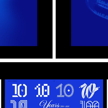
amplifies the brand’s cult
The creative concept stem
constantly changes — much
community. This became th
Singularity”: each piece u
dynamic, ever-evolving.
We developed a custom typ
accompanied by a system o
across surfaces and transf
The modular system allowe
digital assets, merchandis
This identity reflects Sne
spirit. More than just a 
where the brand’s cultural
distinct, living identity.