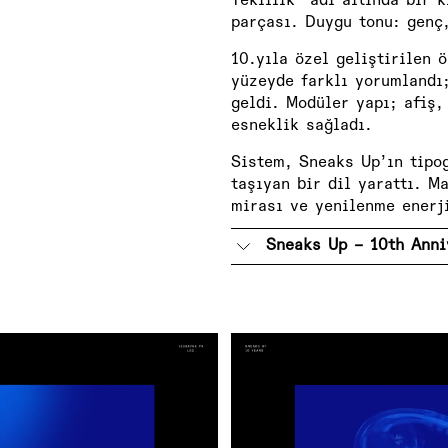
Tekillik” adı altında bir 
parçası. Duygu tonu: genç
10.yıla özel geliştirilen 
yüzeyde farklı yorumlandı;
geldi. Modüler yapı; afiş,
esneklik sağladı.
Sistem, Sneaks Up’ın tipog
taşıyan bir dil yarattı. M
mirası ve yenilenme enerji
Sneaks Up – 10th Anni
To celebrate Sneaks Up’s 
visual identity and commu
and print platforms. The 
forward-looking energy vis
As one of the pioneers of 
marked its 10th year with 
drops. Our goal was to cre